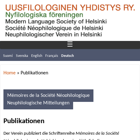
☰
Suomi
Svenska
English
Français
Deutsch
Home
»
Publikationen
Y
o
Mémoires de la Société Néophilologique
Neuphilologische Mitteilungen
u
a
Publikationen
r
Der
Verein publiziert
die
Schriftenreihe
Mémoires de la Société