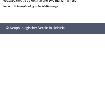
Néophilologique de Helsinki
und
zweimal jährlich die
e
Zeitschrift
Neuphilologische Mitteilungen
.
h
e
© Neuphilologischer Verein in Helsinki
r
e