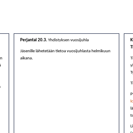
Perjantai 20.3.
Yhdistyksen vuosijuhla
K
T
Jäsenille lähetetään tietoa vuosijuhlasta helmikuun
en
aikana.
T
ä
y
T
T
n
P
l
l
t
L