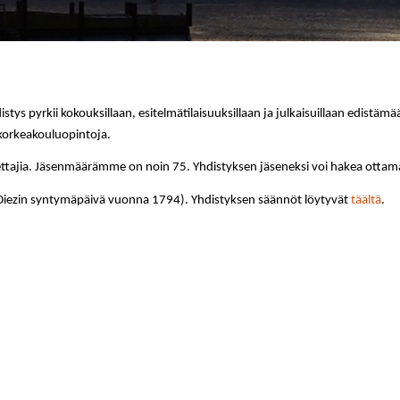
ys pyrkii kokouksillaan, esitelmätilaisuuksillaan ja julkaisuillaan edistämää
 korkeakouluopintoja.
opettajia. Jäsenmäärämme on noin 75. Yhdistyksen jäseneksi voi hakea ottamal
 Diezin syntymäpäivä vuonna 1794). Yhdistyksen säännöt löytyvät
täältä
.