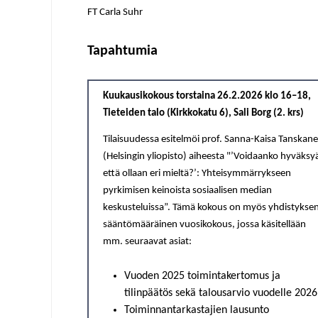
FT Carla Suhr
Tapahtumia
Kuukausikokous torstaina 26.2.2026
klo 16–18,
Tieteiden talo (Kirkkokatu 6), Sali Borg (2. krs)
Tilaisuudessa esitelmöi prof. Sanna-Kaisa Tanskan
(Helsingin yliopisto) aiheesta "’Voidaanko hyväksy
että ollaan eri mieltä?’: Yhteisymmärrykseen
pyrkimisen keinoista sosiaalisen median
keskusteluissa”. Tämä kokous on myös yhdistykse
sääntömääräinen vuosikokous, jossa käsitellään
mm. seuraavat asiat:
Vuoden 2025 toimintakertomus ja
tilinpäätös sekä talousarvio vuodelle 2026
Toiminnantarkastajien lausunto