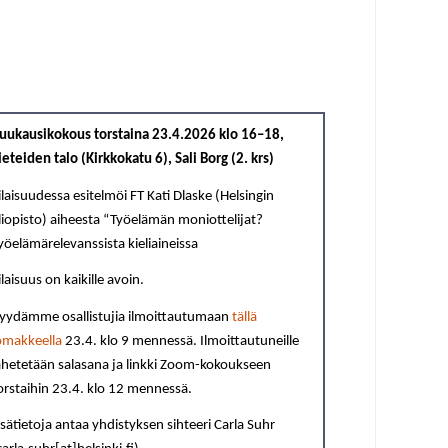
uukausikokous torstaina 23.4.2026
klo 16–18,
ieteiden talo (Kirkkokatu 6), Sali Borg (2. krs)
ilaisuudessa esitelmöi FT Kati Dlaske (Helsingin
liopisto) aiheesta “
T
yöelämän moniottelijat?
yöelämärelevanssista kieliaineissa
ilaisuus on kaikille avoin.
yydämme osallistujia ilmoittautumaan
tällä
omakkeella
23.4. klo 9 mennessä. Ilmoittautuneille
ähetetään salasana ja linkki Zoom-kokoukseen
orstaihin 23.4. klo 12 mennessä.
isätietoja antaa yhdistyksen sihteeri Carla Suhr