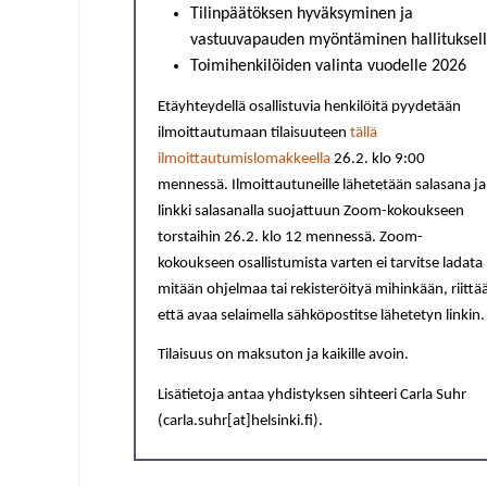
Tilinpäätöksen hyväksyminen ja
vastuuvapauden myöntäminen hallituksel
Toimihenkilöiden valinta vuodelle 2026
Etäyhteydellä osallistuvia henkilöitä pyydetään
ilmoittautumaan tilaisuuteen
tällä
ilmoittautumislomakkeella
26.2. klo 9:00
mennessä. Ilmoittautuneille lähetetään salasana ja
linkki salasanalla suojattuun Zoom-kokoukseen
torstaihin 26.2. klo 12 mennessä. Zoom-
kokoukseen osallistumista varten ei tarvitse ladata
mitään ohjelmaa tai rekisteröityä mihinkään, riittä
että avaa selaimella sähköpostitse lähetetyn linkin.
Tilaisuus on maksuton ja kaikille avoin.
Lisätietoja antaa yhdistyksen sihteeri Carla Suhr
(carla.suhr[at]helsinki.fi).