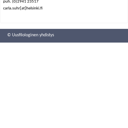
puh. (0)2941 23517
e
carla.suhr[at]helsinki.fi
h
e
© Uusfilologinen yhdistys
r
e