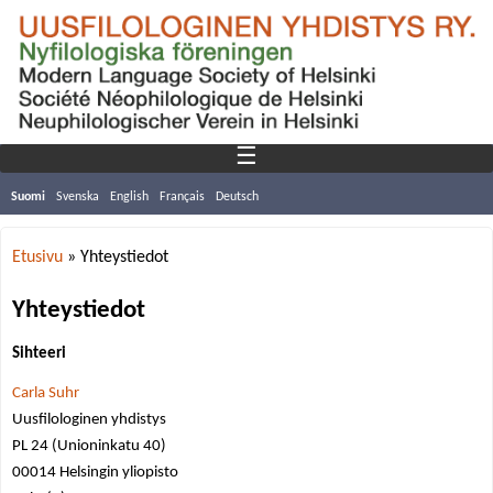
☰
Suomi
Svenska
English
Français
Deutsch
Etusivu
»
Yhteystiedot
Y
Yhteystiedot
o
Sihteeri
u
Carla Suhr
a
Uusfilologinen yhdistys
PL 24 (Unioninkatu 40)
r
00014 Helsingin yliopisto